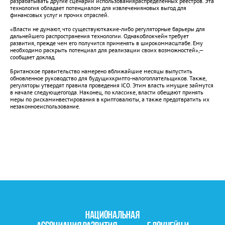
разрабатывать другие сценарии использованияраспределенных реестров. Эта
технология обладает потенциалом для извлеченияновых выгод для
финансовых услуг и прочих отраслей.
«Власти не думают, что существуюткакие-либо регуляторные барьеры для
дальнейшего распространения технологии. Однакоблокчейн требует
развития, прежде чем его получится применять в широкоммасштабе. Ему
необходимо раскрыть потенциал для реализации своих возможностей»,—
сообщает доклад.
Британское правительство намерено вближайшие месяцы выпустить
обновленное руководство для будущихкрипто-налогоплательщиков. Также,
регуляторы утвердят правила проведения ICO. Этим власть имущие займутся
в начале следующегогода. Наконец, по классике, власти обещают принять
меры по рискаминвестирования в криптовалюты, а также предотвратить их
незаконноеиспользование.
НАЦИОНАЛЬНАЯ