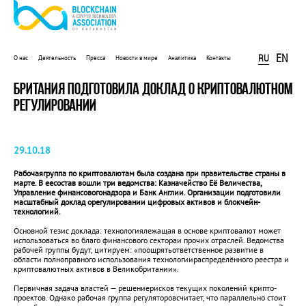
EN
RU
О нас
Деятельность
Пресса
Новости в мире
Аналитика
Контакты
БРИТАНИЯ ПОДГОТОВИЛА ДОКЛАД О КРИПТОВАЛЮТНОМ
РЕГУЛИРОВАНИИ
29.10.18
Рабочаягруппа по криптовалютам была создана при правительстве страны в
марте. В еесостав вошли три ведомства: Казначейство Её Величества,
Управление финансовогонадзора и Банк Англии. Организации подготовили
масштабный доклад орегулировании цифровых активов и блокчейн-
технологиий.
Основной тезис доклада: технологиялежащая в основе криптовалют может
использоваться во благо финансового сектораи прочих отраслей. Ведомства
рабочей группы будут, цитируем: «поощрятьответственное развитие в
области полноправного использования технологиираспределённого реестра и
криптовалютных активов в Великобритании».
Первичная задача властей — решениерисков текущих поколений крипто-
проектов. Однако рабочая группа регуляторовсчитает, что параллельно стоит