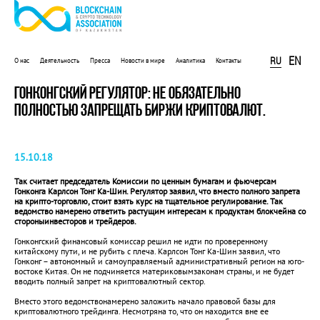
EN
RU
О нас
Деятельность
Пресса
Новости в мире
Аналитика
Контакты
ГОНКОНГСКИЙ РЕГУЛЯТОР: НЕ ОБЯЗАТЕЛЬНО
ПОЛНОСТЬЮ ЗАПРЕЩАТЬ БИРЖИ КРИПТОВАЛЮТ.
15.10.18
Так считает председатель Комиссии по ценным бумагам и фьючерсам
Гонконга Карлсон Тонг Ка-Шин. Регулятор заявил, что вместо полного запрета
на крипто-торговлю, стоит взять курс на тщательное регулирование. Так
ведомство намерено ответить растущим интересам к продуктам блокчейна со
стороныинвесторов и трейдеров.
Гонконгский финансовый комиссар решил не идти по проверенному
китайскому пути, и не рубить с плеча. Карлсон Тонг Ка-Шин заявил, что
Гонконг – автономный и самоуправляемый административный регион на юго-
востоке Китая. Он не подчиняется материковымзаконам страны, и не будет
вводить полный запрет на криптовалютный сектор.
Вместо этого ведомствонамерено заложить начало правовой базы для
криптовалютного трейдинга. Несмотряна то, что он находится вне ее