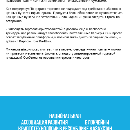
правового поля — комиссия занимается толькоценными бумагами.
Как подчеркнул Тонг,крито-торговля не подпадает под требования «Закона о
ценных бумагах ифьючерсах». Продукты блокчейна вовсе не нужно отмечать
как ценные бумаги. Но заторговыми площадками нужно следить. Строго, но
осторожно.
«Запрещать торговатькриптовалютой в добавок еще и бесполезно —
трейдеры всё равно найдут способобойти поставленные барьеры. Они просто
освоят зарубежные платформы, и повысятликвидность западных рынков», —
добавил Карлсон Тонг Ка-Шин.
Финансовыйкомиссар считает, что в первую очередь нужно понять — можно
ли привести местныеплатформы к стандарту лицензированной торговой
площадки? Особенно, не нарушаяинтересов инвесторов.
НАЦИОНАЛЬНАЯ
АССОЦИАЦИЯ РАЗВИТИЯ БЛОКЧЕЙН И
КРИПТОТЕХНОЛОГИЙ В РЕСПУБЛИКЕ КАЗАХСТАН