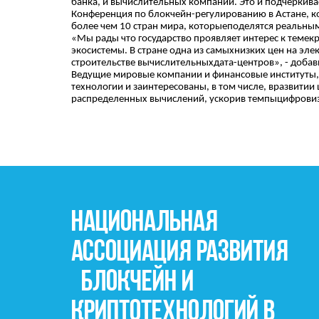
банка, и вычислительных компаний. Это и подчёркива
Конференция по блокчейн-регулированию в Астане, к
более чем 10 стран мира, которыеподелятся реальны
«Мы рады что государство проявляет интерес к темек
экосистемы. В стране одна из самыхнизких цен на эл
строительстве вычислительныхдата-центров», - доба
Ведущие мировые компании и финансовые институты, т
технологии и заинтересованы, в том числе, вразвити
распределенных вычислений, ускорив темпыцифровиз
НАЦИОНАЛЬНАЯ
АССОЦИАЦИЯ РАЗВ
БЛОКЧЕЙН И
КРИПТОТЕХНОЛОГИЙ В