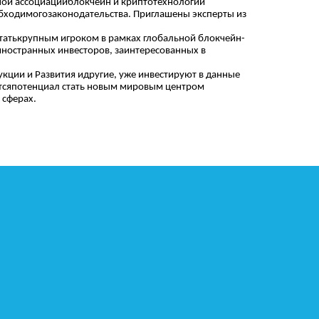
ьной ассоциацииблокчейн и криптотехнологий
обходимогозаконодательства. Приглашены эксперты из
 статькрупным игроком в рамках глобальной блокчейн-
 иностранных инвесторов, заинтересованных в
укции и Развития идругие, уже инвестируют в данные
еетсяпотенциал стать новым мировым центром
 сферах.