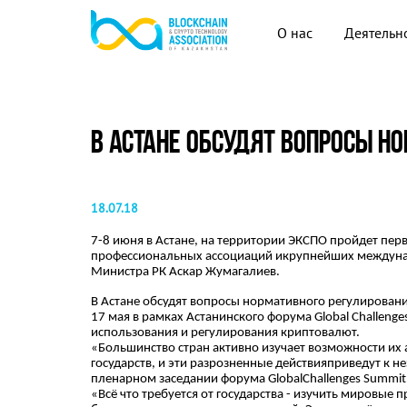
О нас
Деятельн
В АСТАНЕ ОБСУДЯТ ВОПРОСЫ Н
18.07.18
7-8 июня в Астане, на территории ЭКСПО пройдет пер
профессиональных ассоциаций икрупнейших междунар
Министра РК Аскар Жумагалиев.
В Астане обсудят вопросы нормативного регулирован
17 мая в рамках Астанинского форума Global Challe
использования и регулирования криптовалют.
«Большинство стран активно изучает возможности их
государств, и эти разрозненные действияприведут к 
пленарном заседании форума GlobalChallenges Summit
«Всё что требуется от государства - изучить мировы