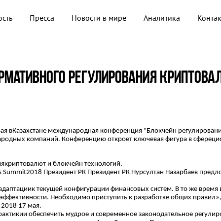
ость
Пресса
Новости в мире
Аналитика
Конта
ОРМАТИВНОГО РЕГУЛИРОВАНИЯ КРИПТОВА
вая вКазахстане международная конференция "Блокчейн регулирование
одных компаний. Конференцию откроет ключевая фигура в сферециф
иякриптовалют и блокчейн технологий.
nges Summit2018 Президент РК Президент РК Нурсултан Назарбаев пр
 адаптациик текущей конфигурации финансовых систем. В то же время
неэффективности. Необходимо приступить к разработке общих правил»
 2018 17 мая.
е практикии обеспечить мудрое и современное законодательное регули