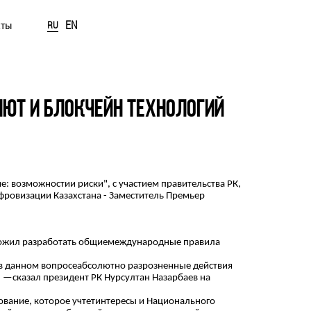
EN
кты
RU
ЛЮТ И БЛОКЧЕЙН ТЕХНОЛОГИЙ
: возможностии риски", с участием правительства РК,
ровизации Казахстана - Заместитель Премьер
едложил разработать общиемеждународные правила
 в данном вопросеабсолютно разрозненные действия
, —сказал президент РК Нурсултан Назарбаев на
рование, которое учтетинтересы и Национального