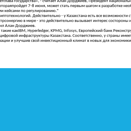
етглава государства», - считает Алан Дорджиев, Президент национал
отораяпройдет 7-8 июня, может стать первым шагом к разработке не
ми кейсами по регулированию."
риптотехнологий. Действительно - у Казахстана есть все возможности
ектроэнергию в мире - это действительно вызывает интерес состороны
вил Алан Дорджиев.
акие какIBM, Hyperledger, KPMG, Infosys, Европейский банк Реконстр
и цифровой инфраструктуры Казахстана. Соответственно, у страны им
ации и улучшив свой инвестиционный климат в новых для экономики
ИТИЯ